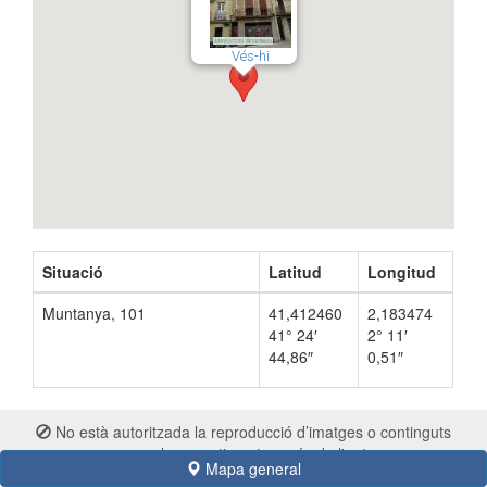
Vés-hi
Situació
Latitud
Longitud
Muntanya, 101
41,412460
2,183474
41° 24′
2° 11′
44,86″
0,51″
No està autoritzada la reproducció d’imatges o continguts
sense el consentiment exprés de l'autor
Mapa general