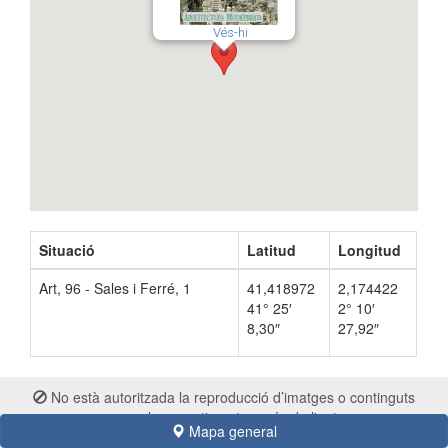
Vés-hi
Situació
Latitud
Longitud
Art, 96 - Sales i Ferré, 1
41,418972
2,174422
41° 25′
2° 10′
8,30″
27,92″
No està autoritzada la reproducció d’imatges o continguts
sense el consentiment exprés de l'autor
Mapa general