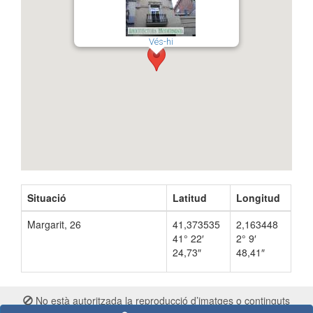
Vés-hi
Situació
Latitud
Longitud
Margarit, 26
41,373535
2,163448
41° 22′
2° 9′
24,73″
48,41″
No està autoritzada la reproducció d’imatges o continguts