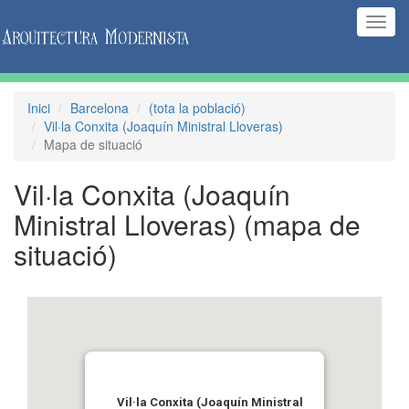
(Inte
naveg
Inici
Barcelona
(tota la població)
Vil·la Conxita (Joaquín Ministral Lloveras)
Mapa de situació
Vil·la Conxita (Joaquín
Ministral Lloveras)
(mapa de
situació)
Vil·la Conxita (Joaquín Ministral