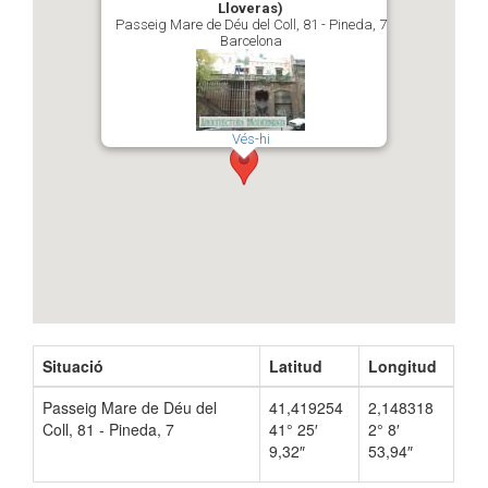
Lloveras)
Passeig Mare de Déu del Coll, 81 - Pineda, 7
Barcelona
Vés-hi
Situació
Latitud
Longitud
Passeig Mare de Déu del
41,419254
2,148318
Coll, 81 - Pineda, 7
41° 25′
2° 8′
9,32″
53,94″