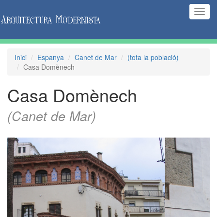
(Inte
naveg
Inici
Espanya
Canet de Mar
(tota la població)
Casa Domènech
Casa Domènech
(Canet de Mar)