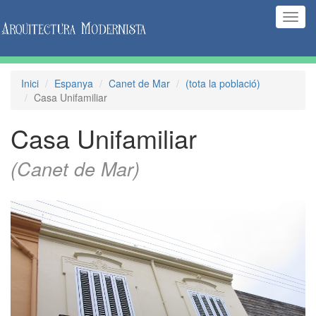
(Inte
naveg
Inici
Espanya
Canet de Mar
(tota la població)
Casa Unifamiliar
Casa Unifamiliar
(Canet de Mar)