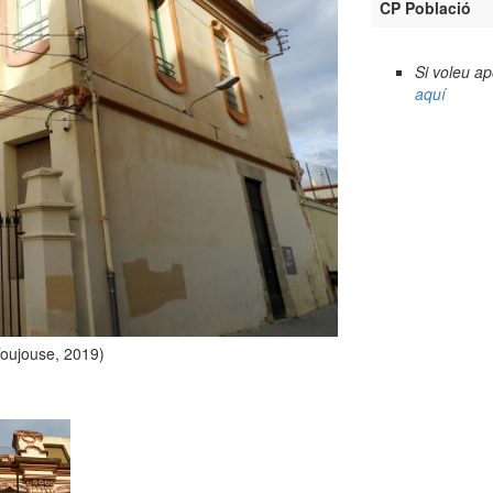
CP Població
Si voleu a
aquí
Toujouse, 2019)