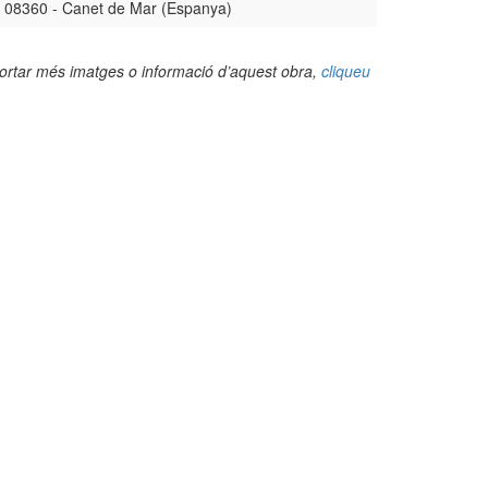
08360 - Canet de Mar (Espanya)
portar més imatges o informació d’aquest obra,
cliqueu
(Foto: Valentí Pons Toujouse, 2019)