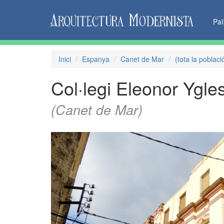
Pa
Inici
Espanya
Canet de Mar
(tota la poblaci
Col·legi Eleonor Ygle
(Canet de Mar)