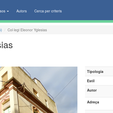
ïsos
Autors
Cerca per criteris
ó)
Col·legi Eleonor Yglesias
sias
Tipologia
Estil
Autor
Adreça