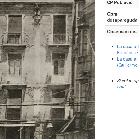
CP Població
Obra
desapareguda
Observacions
La casa al 
Fernández 
La casa al
(Guillermo
Si voleu a
aquí