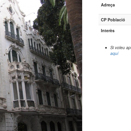
Adreça
CP Població
Interès
Si voleu a
aquí