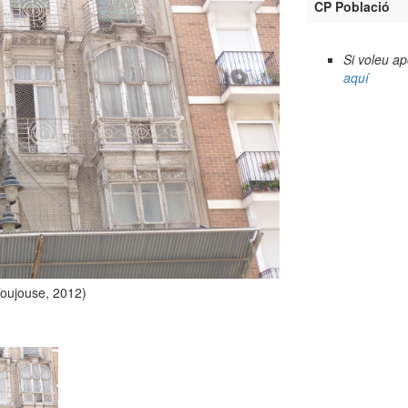
CP Població
Si voleu a
aquí
Toujouse, 2012)