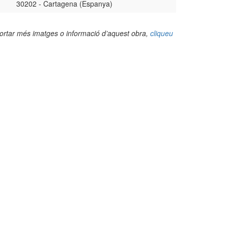
30202 - Cartagena (Espanya)
portar més imatges o informació d’aquest obra,
cliqueu
(Foto: Valentí Pons Toujouse, 2012)