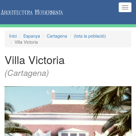
(Inte
naveg
Inici
Espanya
Cartagena
(tota la població)
Villa Victoria
Villa Victoria
(Cartagena)