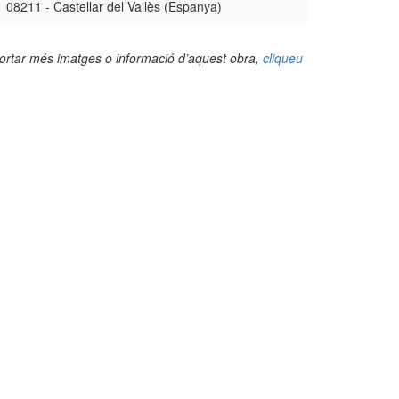
08211 - Castellar del Vallès (Espanya)
portar més imatges o informació d’aquest obra,
cliqueu
(Foto: Valentí Pons Toujouse, 2006)