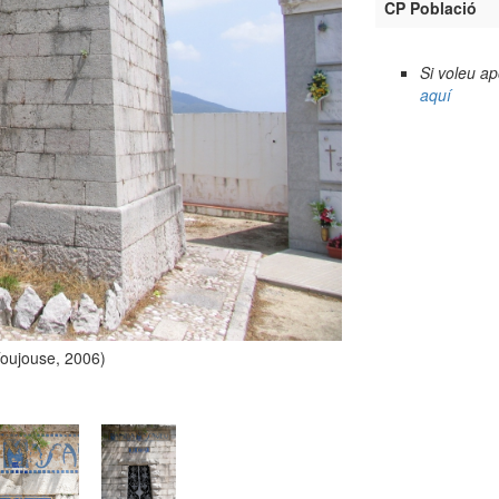
CP Població
Si voleu a
aquí
Toujouse, 2006)