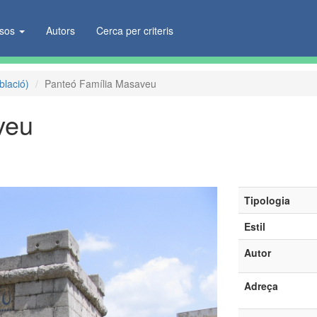
ïsos
Autors
Cerca per criteris
blació)
Panteó Família Masaveu
veu
Tipologia
Estil
Autor
Adreça