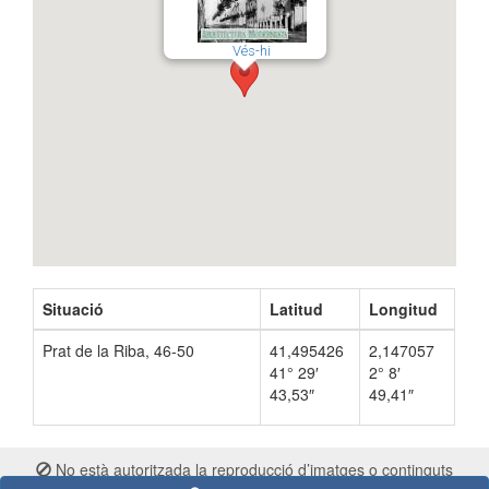
Vés-hi
Situació
Latitud
Longitud
Prat de la Riba, 46-50
41,495426
2,147057
41° 29′
2° 8′
43,53″
49,41″
No està autoritzada la reproducció d’imatges o continguts