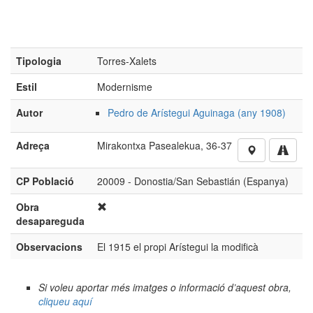
Tipologia
Torres-Xalets
Estil
Modernisme
Autor
Pedro de Arístegui Aguinaga (any 1908)
Adreça
Mirakontxa Pasealekua, 36-37
CP Població
20009 - Donostia/San Sebastián (Espanya)
Obra
desapareguda
Observacions
El 1915 el propi Arístegui la modificà
Si voleu aportar més imatges o informació d’aquest obra,
cliqueu aquí