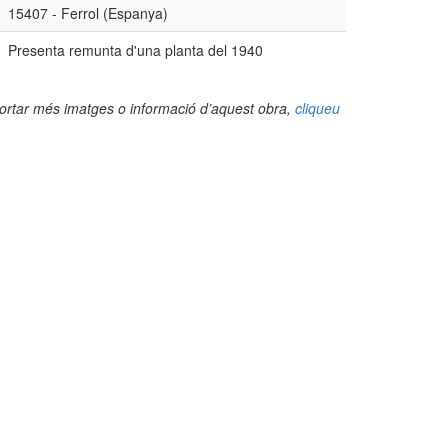
15407 - Ferrol (Espanya)
Presenta remunta d'una planta del 1940
portar més imatges o informació d’aquest obra,
cliqueu
(Foto: Valentí Pons Toujouse, 2010)