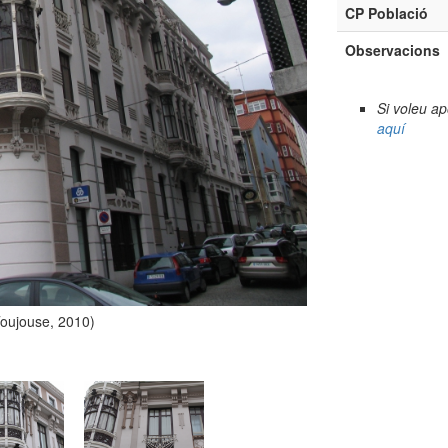
CP Població
Observacions
Si voleu a
aquí
Toujouse, 2010)