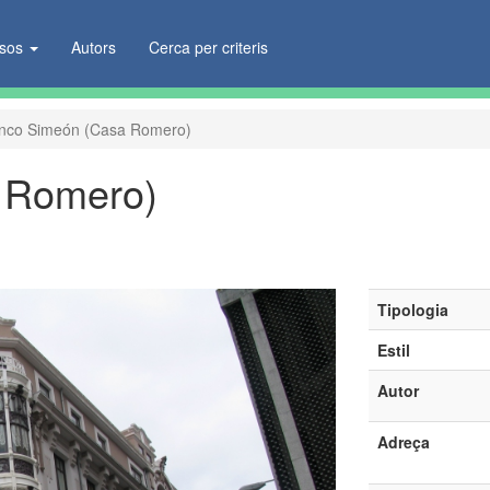
ïsos
Autors
Cerca per criteris
nco Simeón (Casa Romero)
 Romero)
Tipologia
Estil
Autor
Adreça