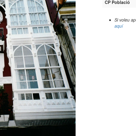
CP Població
Si voleu a
aquí