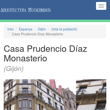
(Inte
naveg
Inici
Espanya
Gijón
(tota la població)
Casa Prudencio Díaz Monasterio
Casa Prudencio Díaz
Monasterio
(Gijón)