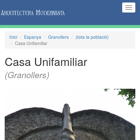
(Inte
naveg
Inici
Espanya
Granollers
(tota la població)
Casa Unifamiliar
Casa Unifamiliar
(Granollers)