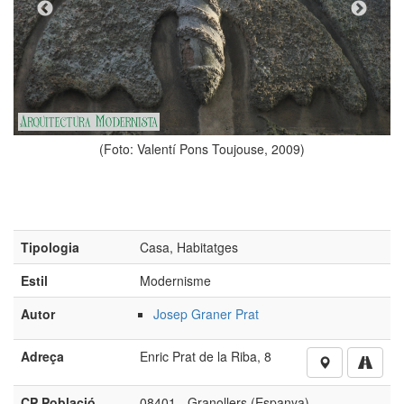
(Foto: Valentí Pons Toujouse, 2009)
(
Tipologia
Casa, Habitatges
Estil
Modernisme
Autor
Josep Graner Prat
Adreça
Enric Prat de la Riba, 8
CP Població
08401 - Granollers (Espanya)