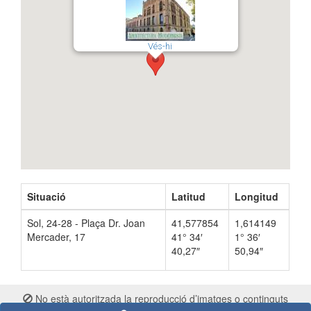
Vés-hi
Situació
Latitud
Longitud
Sol, 24-28 - Plaça Dr. Joan
41,577854
1,614149
Mercader, 17
41° 34′
1° 36′
40,27″
50,94″
No està autoritzada la reproducció d’imatges o continguts