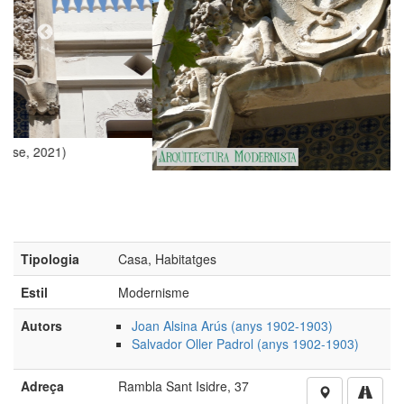
(Foto: Valentí Pons Toujouse, 2011)
Tipologia
Casa, Habitatges
Estil
Modernisme
Autors
Joan Alsina Arús (anys 1902-1903)
Salvador Oller Padrol (anys 1902-1903)
Adreça
Rambla Sant Isidre, 37