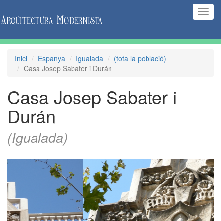
(Inte
naveg
Inici
Espanya
Igualada
(tota la població)
Casa Josep Sabater i Durán
Casa Josep Sabater i
Durán
(Igualada)