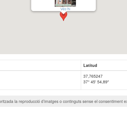
Vés-hi
Latitud
37,765247
37° 45′ 54,89″
ritzada la reproducció d’imatges o continguts sense el consentiment ex