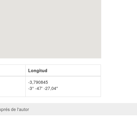
Longitud
-3,790845
-3° -47′ -27,04″
prés de l'autor