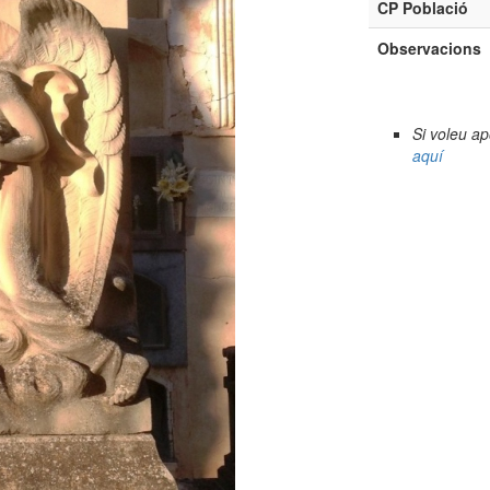
CP Població
Observacions
Si voleu a
aquí