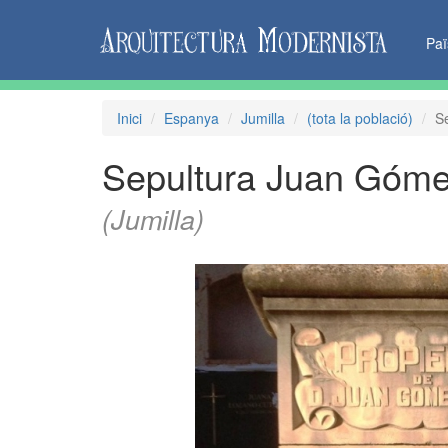
Pa
Inici
Espanya
Jumilla
(tota la població)
S
Sepultura Juan Góme
(Jumilla)