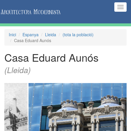
(Inte
naveg
Inici
Espanya
Lleida
(tota la població)
Casa Eduard Aunós
Casa Eduard Aunós
(Lleida)