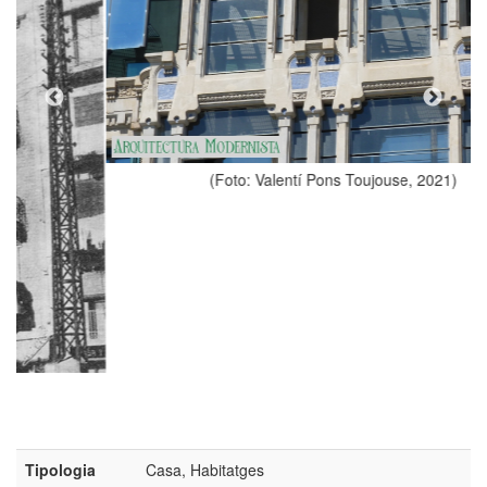
(Foto: Valentí Pons Toujouse, 2021)
Tipologia
Casa, Habitatges
Estil
Modernisme
Autor
Francesc de Paula Morera Gatell (anys
1912-1915)
Adreça
Blondel, 4 - Paeria, 11