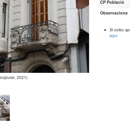
CP Població
Observacions
Si voleu a
aquí
Toujouse, 2021)