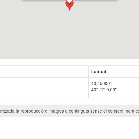
Latitud
40,450001
40° 27′ 0,00″
ritzada la reproducció d’imatges o continguts sense el consentiment ex