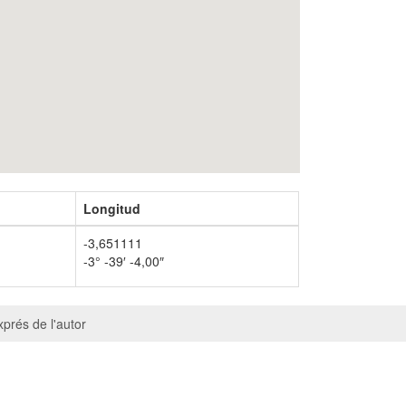
Longitud
-3,651111
-3° -39′ -4,00″
prés de l'autor