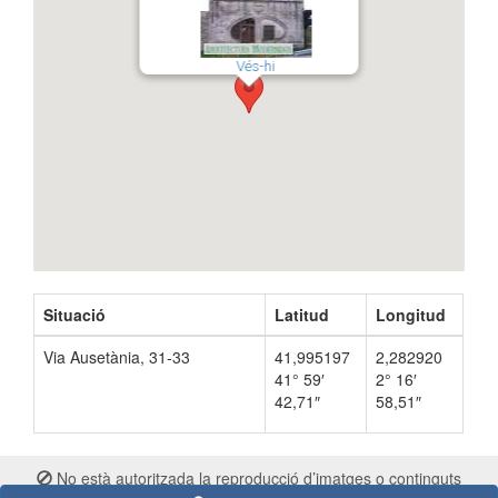
Vés-hi
Situació
Latitud
Longitud
Via Ausetània, 31-33
41,995197
2,282920
41° 59′
2° 16′
42,71″
58,51″
No està autoritzada la reproducció d’imatges o continguts