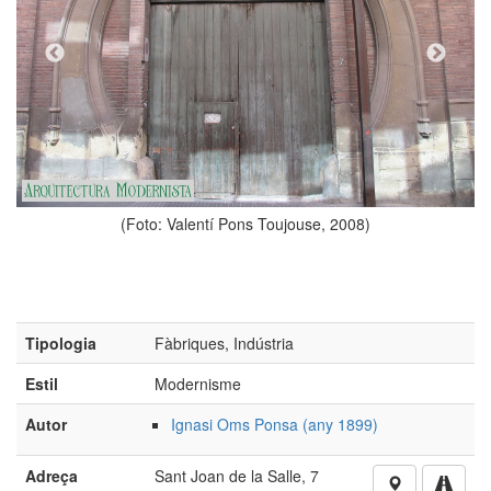
oto: Valentí Pons Toujouse, 2008)
(Foto:
Tipologia
Fàbriques, Indústria
Estil
Modernisme
Autor
Ignasi Oms Ponsa (any 1899)
Adreça
Sant Joan de la Salle, 7