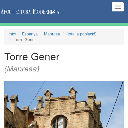
(Inte
naveg
Inici
Espanya
Manresa
(tota la població)
Torre Gener
Torre Gener
(Manresa)