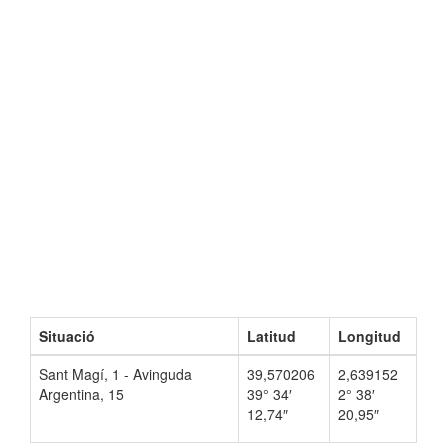
Situació
Latitud
Longitud
Sant Magí, 1 - Avinguda
39,570206
2,639152
Argentina, 15
39° 34′
2° 38′
12,74″
20,95″