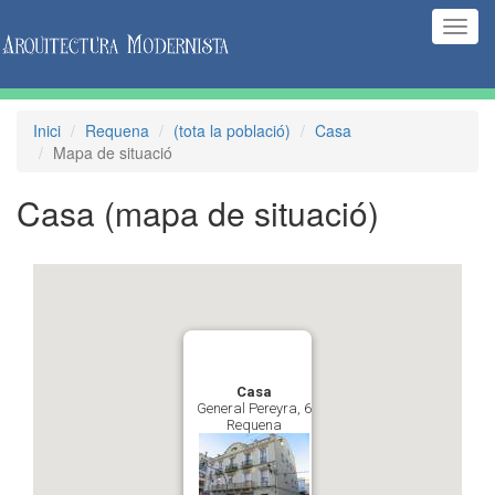
(Inte
naveg
Inici
Requena
(tota la població)
Casa
Mapa de situació
Casa
(mapa de situació)
Casa
General Pereyra, 6
Requena