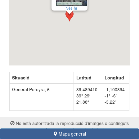
Vés-hi
Situació
Latitud
Longitud
General Pereyra, 6
39,489410
-1,100894
39° 29′
-1° -6′
21,88″
-3,22″
No està autoritzada la reproducció d’imatges o continguts
sense el consentiment exprés de l'autor
Mapa general