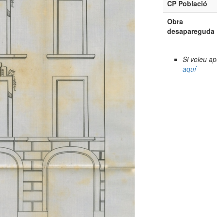
CP Població
Obra
desapareguda
Si voleu a
aquí