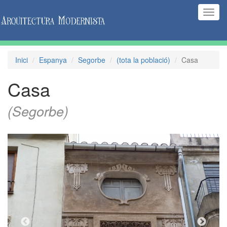
(Inte
naveg
Inici
Espanya
Segorbe
(tota la població)
Casa
Casa
(Segorbe)