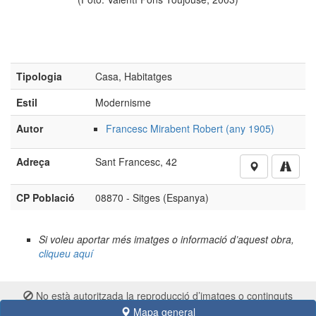
Tipologia
Casa, Habitatges
Estil
Modernisme
Autor
Francesc Mirabent Robert (any 1905)
Adreça
Sant Francesc, 42
CP Població
08870 - Sitges (Espanya)
Si voleu aportar més imatges o informació d’aquest obra,
cliqueu aquí
No està autoritzada la reproducció d’imatges o continguts
sense el consentiment exprés de l'autor
Mapa general