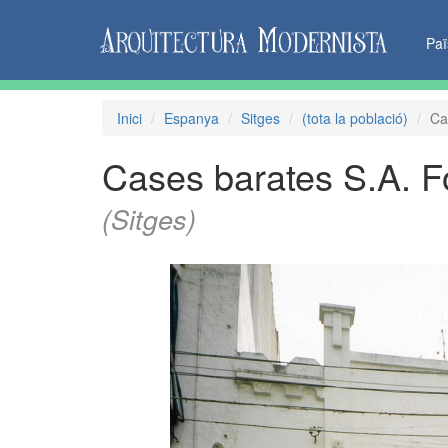
Pa
Inici
Espanya
Sitges
(tota la població)
Ca
Cases barates S.A. F
(Sitges)