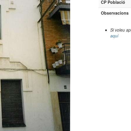
CP Població
Observacions
Si voleu a
aquí