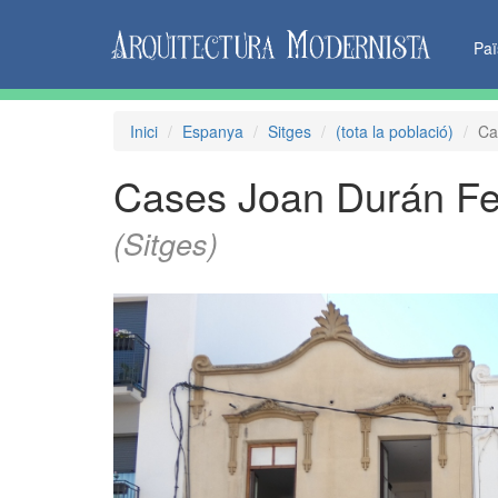
Pa
Inici
Espanya
Sitges
(tota la població)
Ca
Cases Joan Durán Ferr
(Sitges)