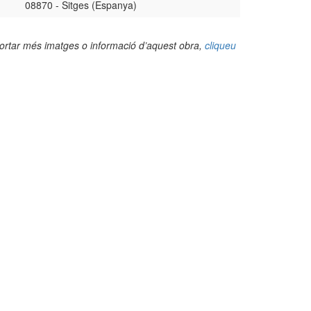
08870 - Sitges (Espanya)
portar més imatges o informació d’aquest obra,
cliqueu
(Foto: Valentí Pons Toujouse, 2012)