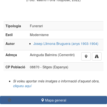
Tipologia
Funerari
Estil
Modernisme
Autor
Josep Llimona Bruguera (anys 1903-1904)
Adreça
Avinguda Balmins (Cementiri)
CP Població
08870 - Sitges (Espanya)
Si voleu aportar més imatges o informació d’aquest obra,
cliqueu aquí
No està autoritzada la reproducció d’imatges o continguts
sense el consentiment exprés de l'autor
Mapa general