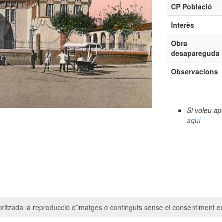
CP Població
Interès
Obra
desapareguda
Observacions
Si voleu a
aquí
ritzada la reproducció d’imatges o continguts sense el consentiment ex