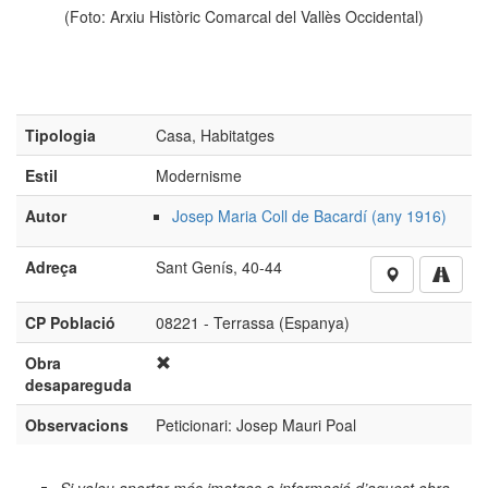
(Foto: Arxiu Històric Comarcal del Vallès Occidental)
Tipologia
Casa, Habitatges
Estil
Modernisme
Autor
Josep Maria Coll de Bacardí (any 1916)
Adreça
Sant Genís, 40-44
CP Població
08221 - Terrassa (Espanya)
Obra
desapareguda
Observacions
Peticionari: Josep Mauri Poal
Si voleu aportar més imatges o informació d’aquest obra,