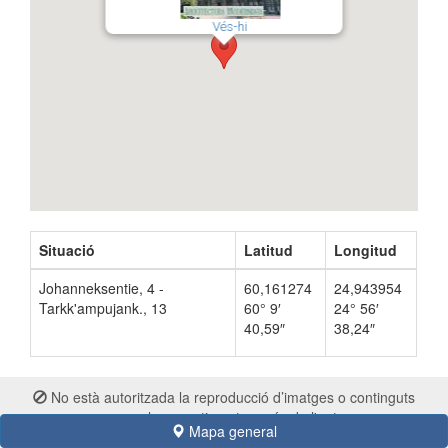
Vés-hi
Situació
Latitud
Longitud
Johanneksentie, 4 -
60,161274
24,943954
Tarkk'ampujank., 13
60° 9′
24° 56′
40,59″
38,24″
No està autoritzada la reproducció d’imatges o continguts
sense el consentiment exprés de l'autor
Mapa general