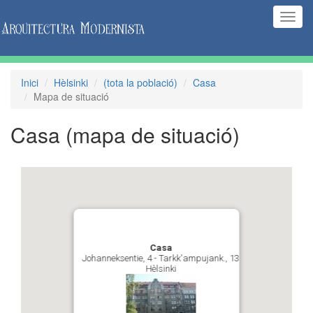
(Inte
naveg
Inici
Hèlsinki
(tota la població)
Casa
Mapa de situació
Casa
(mapa de situació)
Casa
Johanneksentie, 4 - Tarkk'ampujank., 13
Hèlsinki