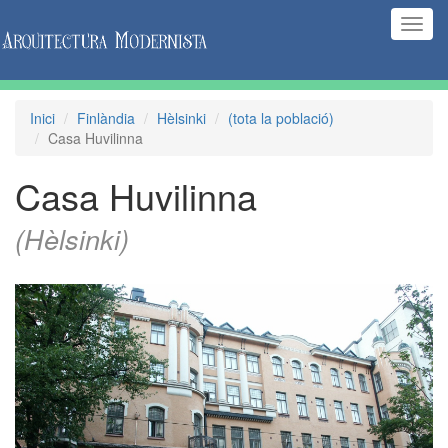
(Inte
naveg
Inici
Finlàndia
Hèlsinki
(tota la població)
Casa Huvilinna
Casa Huvilinna
(Hèlsinki)