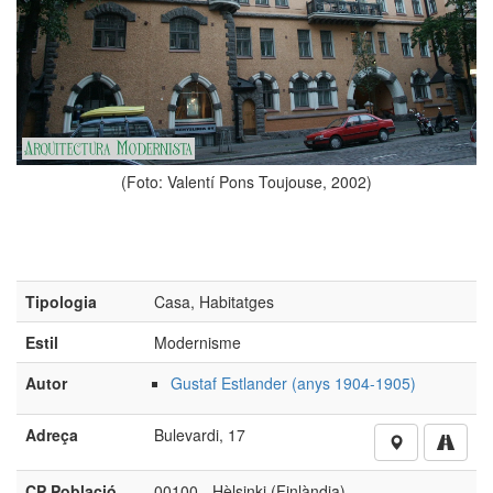
(Foto: Valentí Pons Toujouse, 2002)
Tipologia
Casa, Habitatges
Estil
Modernisme
Autor
Gustaf Estlander (anys 1904-1905)
Adreça
Bulevardi, 17
CP Població
00100 - Hèlsinki (Finlàndia)