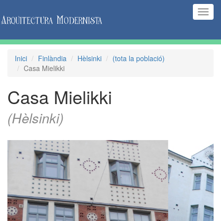
(Inte
naveg
Inici
Finlàndia
Hèlsinki
(tota la població)
Casa Mielikki
Casa Mielikki
(Hèlsinki)