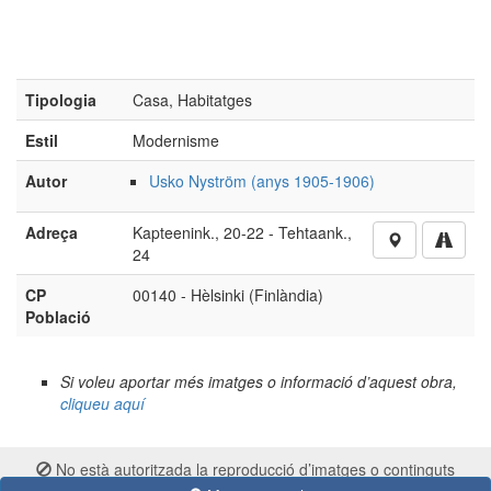
Tipologia
Casa, Habitatges
Estil
Modernisme
Autor
Usko Nyström (anys 1905-1906)
Adreça
Kapteenink., 20-22 - Tehtaank.,
24
CP
00140 - Hèlsinki (Finlàndia)
Població
Si voleu aportar més imatges o informació d’aquest obra,
cliqueu aquí
No està autoritzada la reproducció d’imatges o continguts
sense el consentiment exprés de l'autor