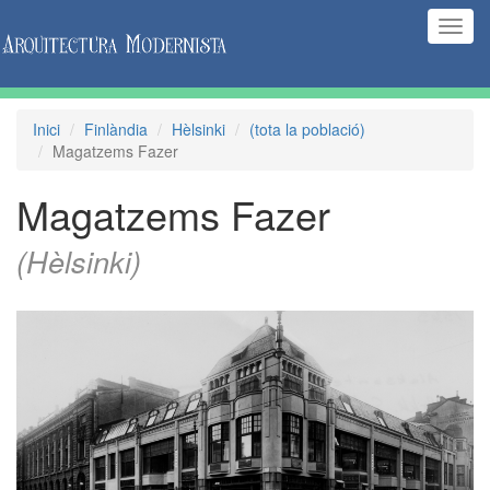
(Inte
naveg
Inici
Finlàndia
Hèlsinki
(tota la població)
Magatzems Fazer
Magatzems Fazer
(Hèlsinki)