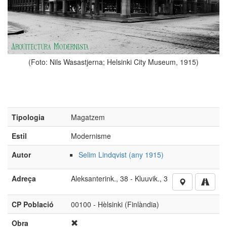
(Foto: Nils Wasastjerna; Helsinki City Museum, 1915)
Tipologia
Magatzem
Estil
Modernisme
Autor
Selim Lindqvist (any 1915)
Adreça
Aleksanterink., 38 - Kluuvik., 3
CP Població
00100 - Hèlsinki (Finlàndia)
Obra