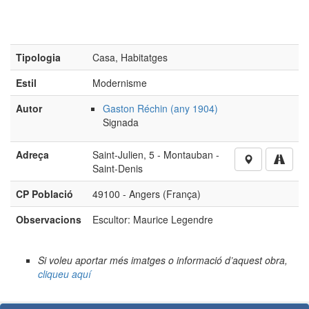
Tipologia
Casa, Habitatges
Estil
Modernisme
Autor
Gaston Réchin (any 1904)
Signada
Adreça
Saint-Julien, 5 - Montauban -
Saint-Denis
CP Població
49100 - Angers (França)
Observacions
Escultor: Maurice Legendre
Si voleu aportar més imatges o informació d’aquest obra,
cliqueu aquí
No està autoritzada la reproducció d’imatges o continguts
sense el consentiment exprés de l'autor