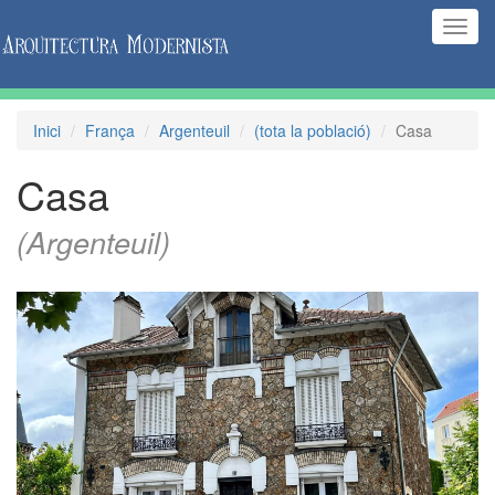
(Inte
naveg
Inici
França
Argenteuil
(tota la població)
Casa
Casa
(Argenteuil)