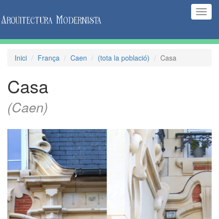
(Inte
naveg
Inici
França
Caen
(tota la població)
Casa
Casa
(Caen)