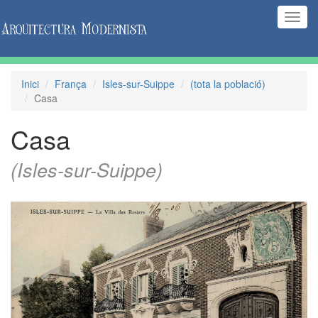
(Inte
naveg
Inici
França
Isles-sur-Suippe
(tota la població)
Casa
Casa
(Isles-sur-Suippe)