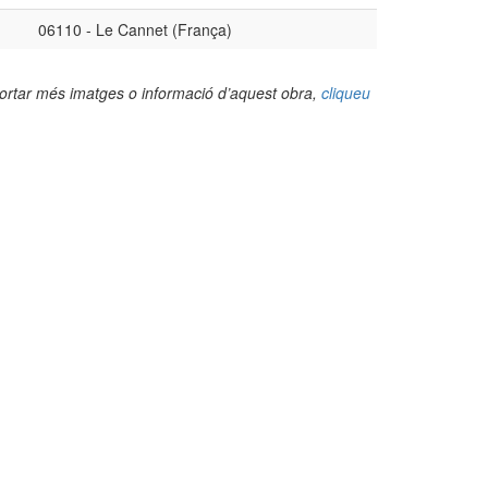
06110 - Le Cannet (França)
portar més imatges o informació d’aquest obra,
cliqueu
(Foto: Valentí Pons Toujouse, 2019)