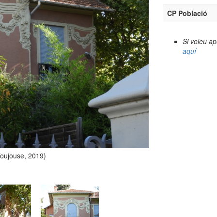
CP Població
Si voleu a
aquí
Toujouse, 2019)