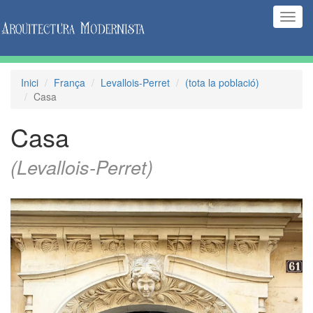
(Inte
naveg
Inici
França
Levallois-Perret
(tota la població)
Casa
Casa
(Levallois-Perret)