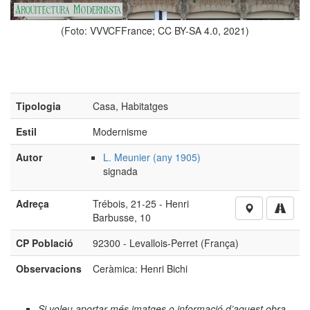
(Foto: VVVCFFrance; CC BY-SA 4.0, 2021)
Tipologia
Casa, Habitatges
Estil
Modernisme
Autor
L. Meunier (any 1905)
signada
(Fot
Adreça
Trébois, 21-25 - Henri
Barbusse, 10
CP Població
92300 - Levallois-Perret (França)
Observacions
Ceràmica: Henri Bichi