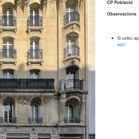
CP Població
Observacions
Si voleu a
aquí