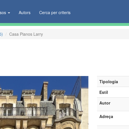
ïsos
Autors
Cerca per criteris
ó)
Casa Pianos Larry
Tipologia
Estil
Autor
Adreça